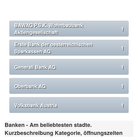
BAWAG P.S.K. Wohnbaubank
1
Aktiengesellschaft
Erste Bank der oesterreichischen
1
Sparkassen AG
Generali Bank AG
1
Oberbank AG
1
Volksbank Austria
1
Banken - Am beliebtesten stadte.
Kurzbeschreibung Kategorie, öffnungszeiten