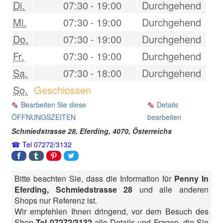
Di.
07:30
-
19:00
Durchgehend
Mi.
07:30
-
19:00
Durchgehend
Do.
07:30
-
19:00
Durchgehend
Fr.
07:30
-
19:00
Durchgehend
Sa.
07:30
-
18:00
Durchgehend
So.
Geschlossen
Bearbeiten Sie diese
Details
ÖFFNUNGSZEITEN
bearbeiten
Schmiedstrasse 28,
Eferding
,
4070
,
Österreichs
Tel 07272/3132
Bitte beachten Sie, dass die Information für
Penny In
Eferding, Schmiedstrasse 28
und alle anderen
Shops nur Referenz ist.
Wir empfehlen Ihnen dringend, vor dem Besuch des
Shop
Tel 07272/3132
alle Details und Fragen, die Sie