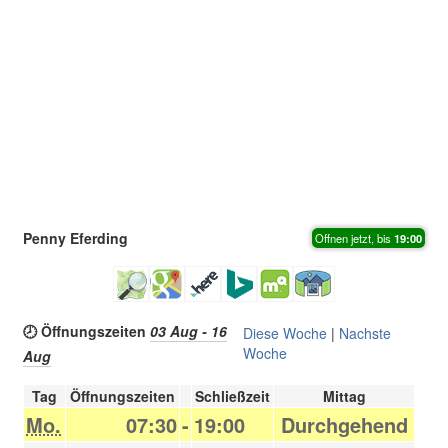
Penny Eferding
Offnen jetzt, bis
19:00
🕗 Öffnungszeiten
03 Aug - 16
Diese Woche
|
Nachste
Woche
Aug
Tag
Öffnungszeiten
Schließzeit
Mittag
Mo.
07:30
-
19:00
Durchgehend