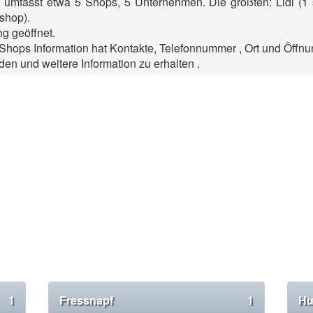
g umfasst etwa 5 Shops, 5 Unternehmen. Die größten: Lidl 
shop).
g geöffnet.
hops Information hat Kontakte, Telefonnummer , Ort und Öffnu
den und weitere Information zu erhalten .
1
Fressnapf
1
Hu