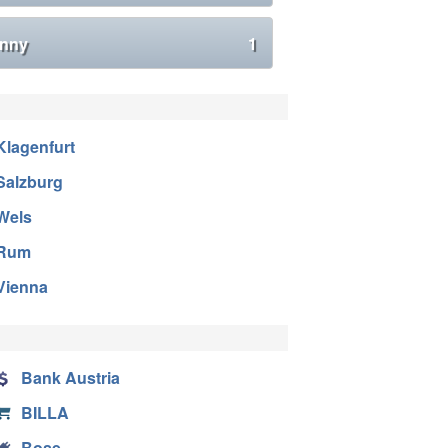
nny
1
Klagenfurt
Salzburg
Wels
Rum
Vienna
Bank Austria
BILLA
Bose