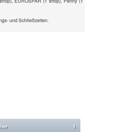
(1 shop), EUROSPAR (1 shop), Penny (1
ngs- und Schließzeiten.
ber
1